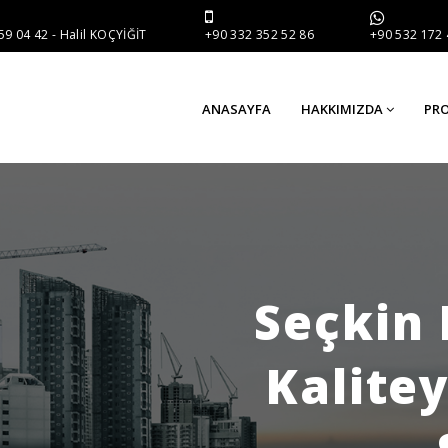
59 04 42 - Halil KOÇYİĞİT
+90 532 172 
+90 332 352 52 86
ANASAYFA
HAKKIMIZDA
PRO
Seçkin 
Kalite