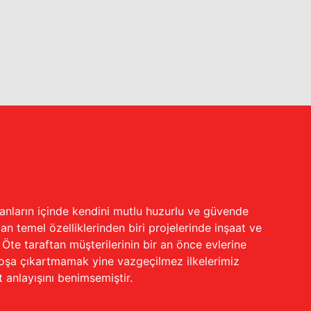
nsanların içinde kendini mutlu huzurlu ve güvende
an temel özelliklerinden biri projelerinde inşaat ve
te taraftan müşterilerinin bir an önce evlerine
boşa çıkartmamak yine vazgeçilmez ilkelerimiz
t anlayışını benimsemiştir.