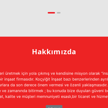
Hakkımızda
eleri üretmek için yola çıkmış ve kendisine misyon olarak “i
 inşaat firmasıdır. Koçyiğit İnşaat bazı benzerlerinden ayrıl
rlara da son derece önem vermesi ve özenli yaklaşmasıdır. Ö
atle ve zamanında bitirmek ; bu konuda bize duyulan güveni 
at, kalite ve müşteri memnuniyeti esaslı,bir ticaret ve hizme