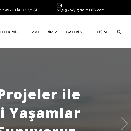
42 99 - Bahri KOÇYİĞİT
bilgi@kocyigitmimarlik.com
JELERIMIZ
HIZMETLERIMIZ
GALERI
İLETIŞIM
Projeler ile
yi Yaşamlar