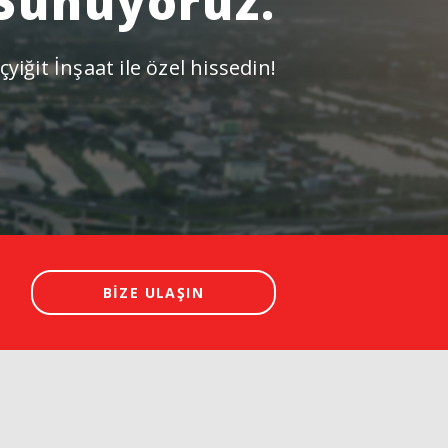
Sunuyoruz.
çyiğit İnşaat ile özel hissedin!
BİZE ULAŞIN