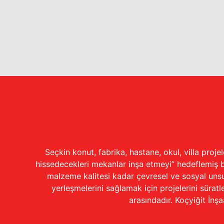
Seçkin konut, fabrika, hastane, okul, villa proj
hissedecekleri mekanlar inşa etmeyi” hedeflemiş bir
malzeme kalitesi kadar çevresel ve sosyal unsu
yerleşmelerini sağlamak için projelerini sür
arasındadır. Koçyiğit İnşa