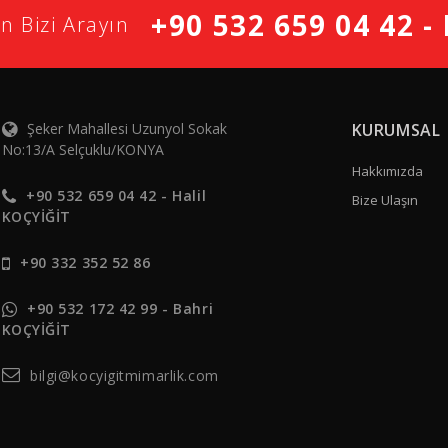
+90 532 659 04 42 -
in Bizi Arayın
Şeker Mahallesi Uzunyol Sokak
KURUMSAL
No:13/A Selçuklu/KONYA
Hakkımızda
+90 532 659 04 42 - Halil
Bize Ulaşın
KOÇYİĞİT
+90 332 352 52 86
+90 532 172 42 99 - Bahri
KOÇYİĞİT
bilgi@kocyigitmimarlik.com